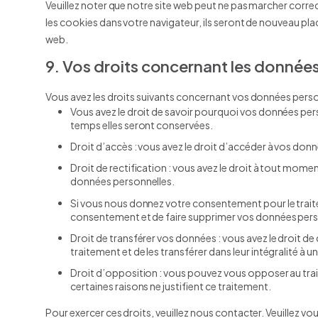
Veuillez noter que notre site web peut ne pas marcher corre
les cookies dans votre navigateur, ils seront de nouveau pl
web.
9. Vos droits concernant les donnée
Vous avez les droits suivants concernant vos données perso
Vous avez le droit de savoir pourquoi vos données pers
temps elles seront conservées.
Droit d’accès : vous avez le droit d’accéder à vos do
Droit de rectification : vous avez le droit à tout mome
données personnelles.
Si vous nous donnez votre consentement pour le trait
consentement et de faire supprimer vos données pers
Droit de transférer vos données : vous avez le droit
traitement et de les transférer dans leur intégralité à 
Droit d’opposition : vous pouvez vous opposer au t
certaines raisons ne justifient ce traitement.
Pour exercer ces droits, veuillez nous contacter. Veuillez v