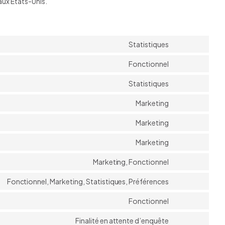
aux États-Unis.
Statistiques
Consent
to
Fonctionnel
Consent
service
to
Statistiques
woocommer
Consent
service
to
Marketing
wordpress
Consent
service
to
Marketing
google-
Consent
service
analytics
to
Marketing
google-
Consent
service
fonts
to
Marketing, Fonctionnel
google-
Consent
service
maps
to
Fonctionnel, Marketing, Statistiques, Préférences
youtube
Consent
service
to
Fonctionnel
facebook
Consent
service
to
Finalité en attente d’enquête
linkedin