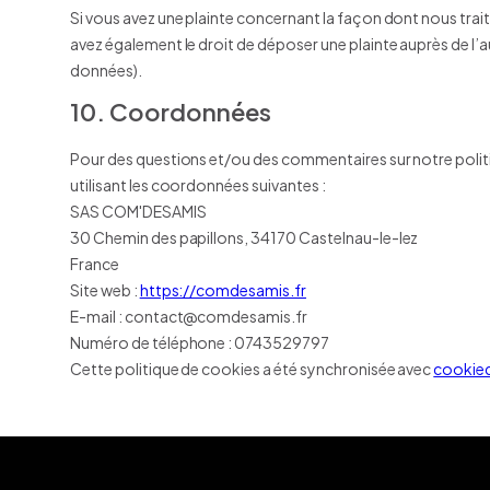
Si vous avez une plainte concernant la façon dont nous tra
avez également le droit de déposer une plainte auprès de l’a
données).
10. Coordonnées
Pour des questions et/ou des commentaires sur notre politi
utilisant les coordonnées suivantes :
SAS COM'DESAMIS
30 Chemin des papillons, 34170 Castelnau-le-lez
France
Site web :
https://comdesamis.fr
E-mail :
contact@
comdesamis.fr
Numéro de téléphone : 0743529797
Cette politique de cookies a été synchronisée avec
cookie