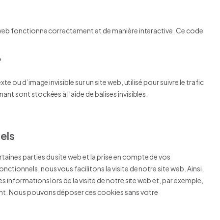
e web fonctionne correctement et de manière interactive. Ce code
?
te ou d’image invisible sur un site web, utilisé pour suivre le trafic
ant sont stockées à l’aide de balises invisibles.
els
aines parties du site web et la prise en compte de vos
ctionnels, nous vous facilitons la visite de notre site web. Ainsi,
s informations lors de la visite de notre site web et, par exemple,
ment. Nous pouvons déposer ces cookies sans votre