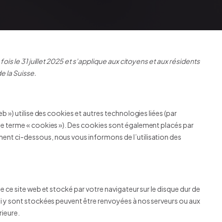
fois le 31 juillet 2025 et s’applique aux citoyens et aux résidents
 la Suisse.
web ») utilise des cookies et autres technologies liées (par
 le terme « cookies »). Des cookies sont également placés par
ent ci-dessous, nous vous informons de l’utilisation des
e ce site web et stocké par votre navigateur sur le disque dur de
ui y sont stockées peuvent être renvoyées à nos serveurs ou aux
rieure.