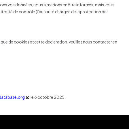
itons vos données, nous aimerions en être informés, mais vous
utorité de contrôle (l’autorité chargée de la protection des
que de cookies et cette déclaration, veuillez nous contacter en
database.org
le 6 octobre 2025.