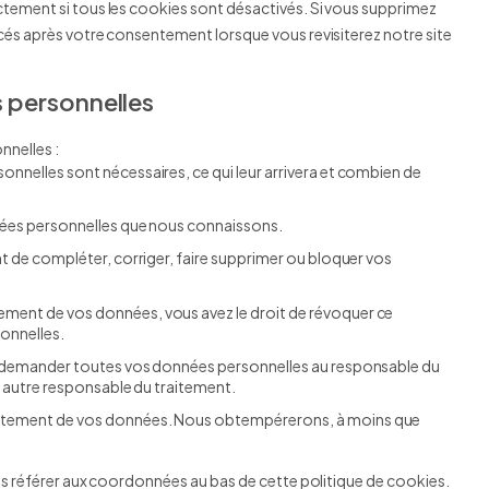
ctement si tous les cookies sont désactivés. Si vous supprimez
acés après votre consentement lorsque vous revisiterez notre site
s personnelles
nnelles :
onnelles sont nécessaires, ce qui leur arrivera et combien de
nnées personnelles que nous connaissons.
nt de compléter, corriger, faire supprimer ou bloquer vos
ement de vos données, vous avez le droit de révoquer ce
onnelles.
 de demander toutes vos données personnelles au responsable du
un autre responsable du traitement.
raitement de vos données. Nous obtempérerons, à moins que
ous référer aux coordonnées au bas de cette politique de cookies.