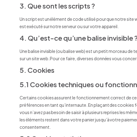
3. Que sont les scripts ?
Un script est un élément de code utilisé pour que notre sit
est exécuté sur notre serveur ou sur votre appareil.
4. Qu’est-ce qu’une balise invisible 
Une balise invisible (ou balise web) est un petit morceau de tex
sur un site web. Pour ce faire, diverses données vous concern
5. Cookies
5.1 Cookies techniques ou fonctionn
Certains cookies assurent le fonctionnement correct de cert
préférences en tant qu’internaute. En plaçant des cookies fon
vous n’avez pas besoin de saisir à plusieurs reprises les même
les éléments restent dans votre panier jusqu’à votre paie
consentement.