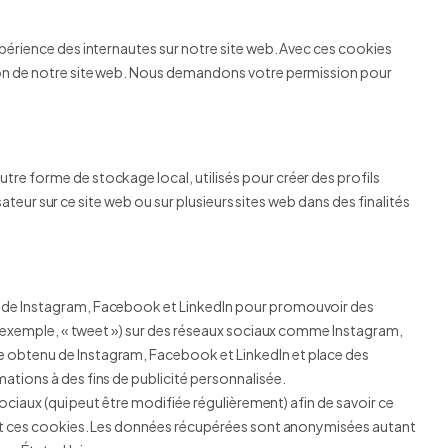
xpérience des internautes sur notre site web. Avec ces cookies
tion de notre site web. Nous demandons votre permission pour
tre forme de stockage local, utilisés pour créer des profils
lisateur sur ce site web ou sur plusieurs sites web dans des finalités
t de Instagram, Facebook et LinkedIn pour promouvoir des
par exemple, « tweet ») sur des réseaux sociaux comme Instagram,
e obtenu de Instagram, Facebook et LinkedIn et place des
ations à des fins de publicité personnalisée.
 sociaux (qui peut être modifiée régulièrement) afin de savoir ce
sant ces cookies. Les données récupérées sont anonymisées autant