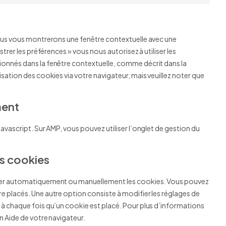
Consent
service
to
complianz
service
divers
nous vous montrerons une fenêtre contextuelle avec une
strer les préférences » vous nous autorisez à utiliser les
ionnés dans la fenêtre contextuelle, comme décrit dans la
isation des cookies via votre navigateur, mais veuillez noter que
ment
avascript. Sur AMP, vous pouvez utiliser l’onglet de gestion du
es cookies
rimer automatiquement ou manuellement les cookies. Vous pouvez
e placés. Une autre option consiste à modifier les réglages de
 à chaque fois qu’un cookie est placé. Pour plus d’informations
n Aide de votre navigateur.